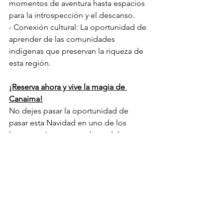
momentos de aventura hasta espacios 
para la introspección y el descanso. 
- Conexión cultural: La oportunidad de 
aprender de las comunidades 
indígenas que preservan la riqueza de 
esta región. 
¡Reserva ahora y vive la magia de 
Canaima!
No dejes pasar la oportunidad de 
pasar esta Navidad en uno de los 
lugares más espectaculares del 
planeta. Los cupos son limitados y las 
fechas de la promoción del 22 al 26 de 
diciembre son altamente demandadas. 
Esta Navidad, permítete un regalo 
único: una experiencia en Canaima 
que quedará grabada para siempre en 