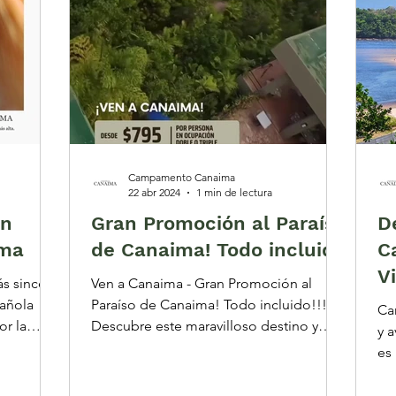
Campamento Canaima
22 abr 2024
1 min de lectura
en
Gran Promoción al Paraíso
D
ma
de Canaima! Todo incluido
C
V
s sincero
Ven a Canaima - Gran Promoción al
pañola
Paraíso de Canaima! Todo incluido!!!
Ca
Descubre este maravilloso destino y
y 
disfruta cada rincón de...
es
to