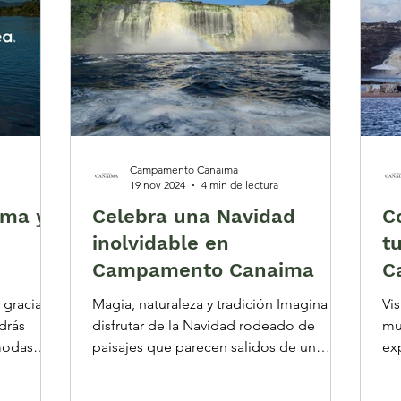
Campamento Canaima
19 nov 2024
4 min de lectura
ma y
Celebra una Navidad
C
inolvidable en
t
Campamento Canaima
C
 gracias a
Magia, naturaleza y tradición Imagina
Vi
drás
disfrutar de la Navidad rodeado de
mu
modas
paisajes que parecen salidos de un
ex
sueño: tepuyes milenarios,...
la 