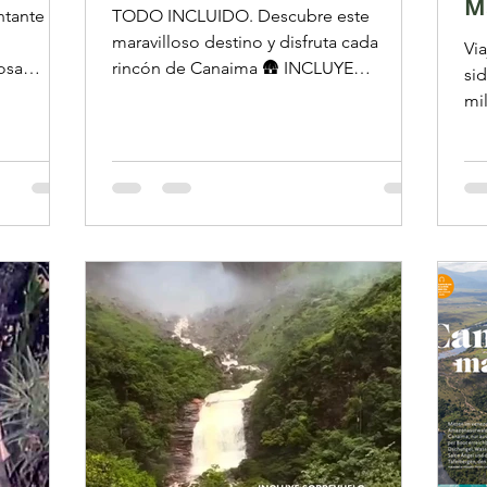
M
ntante
TODO INCLUIDO. Descubre este
maravilloso destino y disfruta cada
Via
osa
rincón de Canaima 🛖 INCLUYE
si
ra" en...
SOBREVUELO AL SALTO ÁNGEL EN
mi
AVIÓN🛫🛶 🗓️...
est