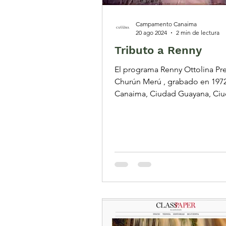
Campamento Canaima
20 ago 2024
2 min de lectura
Tributo a Renny
El programa Renny Ottolina Pre
Churún Merú , grabado en 1972
Canaima, Ciudad Guayana, Ci
Bolívar y Caracas es un tesoro..