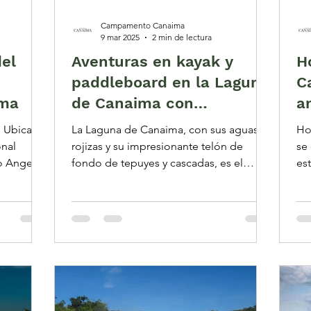
Campamento Canaima
9 mar 2025
2 min de lectura
el
Aventuras en kayak y
H
paddleboard en la Laguna
C
ma
de Canaima con
a
Campamento Canaima
a
o Ubicado
La Laguna de Canaima, con sus aguas
Ho
T
onal
rojizas y su impresionante telón de
se
o Angel
fondo de tepuyes y cascadas, es el
es
escenario perfecto para...
Don