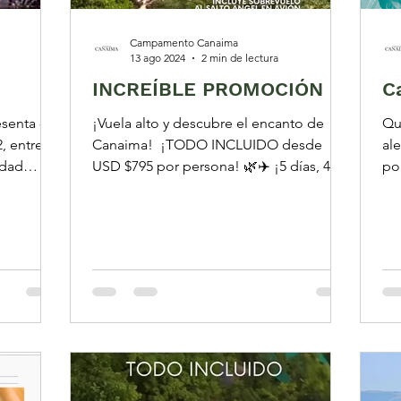
Campamento Canaima
13 ago 2024
2 min de lectura
INCREÍBLE PROMOCIÓN
C
senta -
¡Vuela alto y descubre el encanto de
Qu
, entre
Canaima! ️ ¡TODO INCLUIDO desde
alemana
udad
USD $795 por persona! 🌿✈️ ¡5 días, 4
po
.
noches y una experiencia...
rec