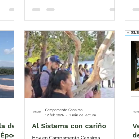
Campamento Canaima
12 feb 2024
1 min de lectura
la de
Al Sistema con cariño
V
 Época
d
Hoy en Campamento Canaima