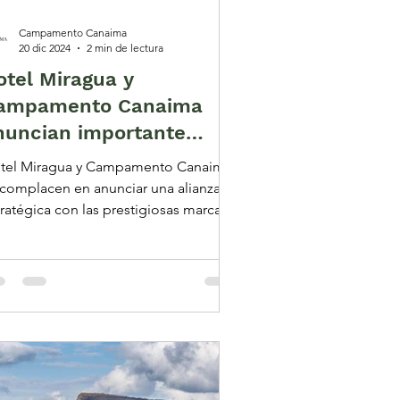
Campamento Canaima
20 dic 2024
2 min de lectura
otel Miragua y
ampamento Canaima
nuncian importante
lianza con Ron Santa
tel Miragua y Campamento Canaima
eresa y Tequila Don Julio
 complacen en anunciar una alianza
tratégica con las prestigiosas marcas
 Julio y Ron Santa...