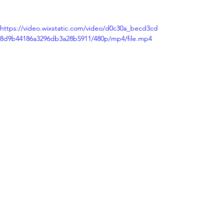
https://video.wixstatic.com/video/d0c30a_becd3cd
8d9b44186a3296db3a28b5911/480p/mp4/file.mp4
¡No te pierdas la oportunidad de vivir 
una aventura inolvidable en Canaima!
Contáctanos para responder tus dudas 
a nuestro WhatsApp +584262621559.
Te esperamos en Campamento 
Canaima.