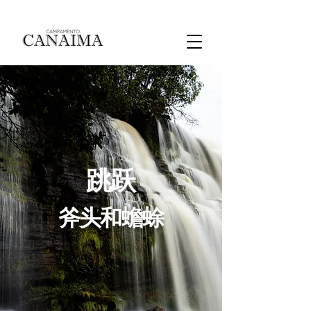
跳跃
斧头和蟾蜍